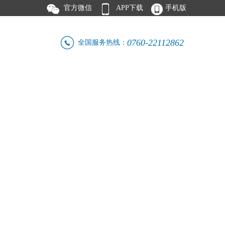



官方微信
APP下载
手机版

0760-22112862
全国服务热线：
人才招聘
联系我们