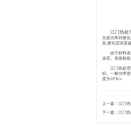
江门热处
光器功率对硬化
高,熔化层深度
由于材料表
涂层。表面粗糙
江门热处理
织。一般功率密度
度为10°K/s
上一篇：
江门热
下一篇：
江门热