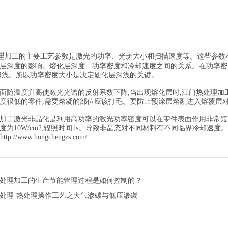
理
加工的主要工艺参数是激光的功率、光斑大小和扫描速度等。这些参数
层深度的影响。熔化层深度、功率密度和冷却速度之间的关系。在功率密
越浅。所以功率密度大小是决定硬化层深浅的关键。
面随温度升高使激光光谱的反射系数下降,当出现熔化层时,江门热处理加
度很低的零件,需要熔凝的部位应该打毛。要防止预涂层熔融进入熔覆层
加工激光非晶化是利用高功率的激光功率密度可以在零件表面作用非常短
为10W/cm2,辐照时间1s。导致非晶态对不同材料有不同临界冷却速度。
http://www.hongchengzs.com/
处理加工的生产节能管理过程是如何控制的？
处理-热处理操作工艺之大气渗碳与低压渗碳