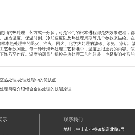
使用的热处理工艺方式十分多，可是它们的根本进程都是热效果进程，都
、加热温度、保温时刻、冷却速度以及热处理周期等几个参数来描绘。在
如根本热处理中的退火、淬火、回火、化学热处理的渗碳、渗氨、渗铝、
工艺参数测量。每一种珠海热处理工艺标准中，温度是很重要的内容。假
量下降乃至作废。温度的测量与操控是热处理工艺的纽带，也是影响变
空热处理-处理过程中的优缺点
处理简略介绍铝合金热处理的技能原理
展示
联系我们
地址：中山市小榄镇怡富北路2号