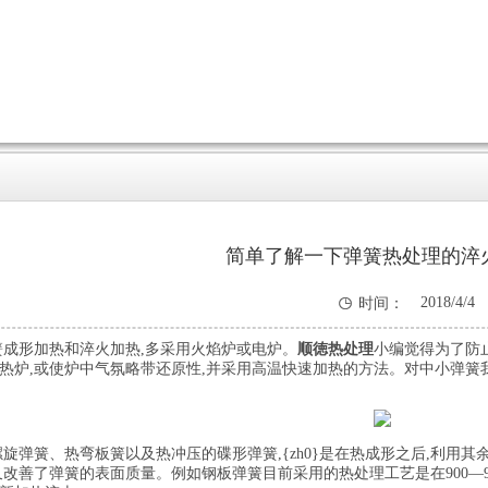
简单了解一下弹簧热处理的淬

2018/4/4
时间：
3:34:47
成形加热和淬火加热,多采用火焰炉或电炉。
顺徳热处理
小编觉得为了防止
热炉,或使炉中气氛略带还原性,并采用高温快速加热的方法。对中小弹簧
旋弹簧、热弯板簧以及热冲压的碟形弹簧,{zh0}是在热成形之后,利用
改善了弹簧的表面质量。例如钢板弹簧目前采用的热处理工艺是在900—925