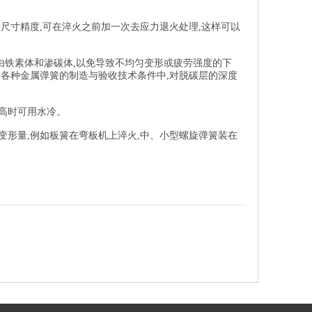
尺寸精度,可在淬火之前加一次去应力退火处理,这样可以
由铁素体和渗碳体,以免导致不均匀变形或疲劳强度的下
和各种金属弹簧的制造与验收技术条件中,对脱碳层的深度
高时可用水冷。
变形量,例如板簧在弯板机上淬火,中、小型螺旋弹簧装在