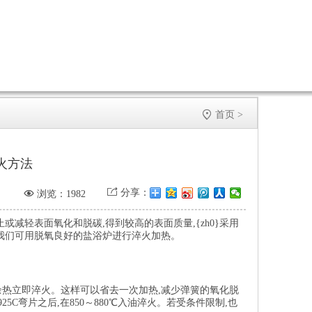

首页
>
火方法


分享：
浏览：1982
或减轻表面氧化和脱碳,得到较高的表面质量,{zh0}采用
我们可用脱氧良好的盐浴炉进行淬火加热。
其余热立即淬火。这样可以省去一次加热,减少弹簧的氧化脱
C弯片之后,在850～880℃入油淬火。若受条件限制,也