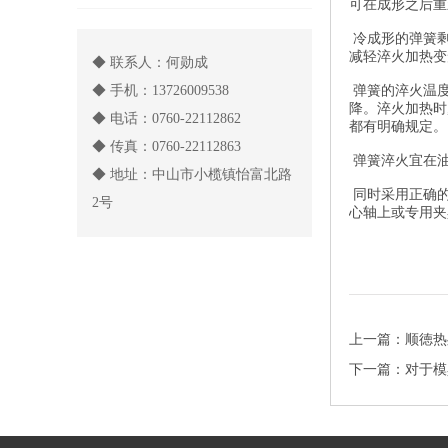
可在成形之后重
冷成形的弹簧剩
减轻淬火加热变
◆ 联系人：何勋成
◆ 手机：13726009538
弹簧的淬火温度
降。淬火加热时
◆ 电话：0760-22112862
都有明确规定。
◆ 传真：0760-22112863
弹簧淬火宜在油
◆ 地址：中山市小榄镇怡富北路
同时采用正确的
2号
心轴上或专用夹
上一篇：
顺徳热
下一篇：
对于模