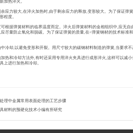
新加热淬火。
余应力较大,在淬火加热时,由于剩余应力的释放,变形较大。为了保证弹簧
形程度。
可根据弹簧材料的临界温度而定。淬火后弹簧材料的金相组织中,应无自
,应尽量防止氧化和脱碳。为了保证弹簧的质量,在<弹簧钢材的技术标准
中冷却,以避免变形和开裂。用尺寸较大的碳钢材料制造的弹簧,当要求不
加热和冷却方法外,有时还采用专用淬火夹具进行成形淬火,这样可以减小
具上进行加热和冷却。
处理中金属常用表面处理的工艺步骤
具材料的预硬化技术小编有所研究